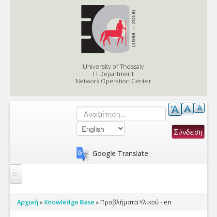
Skip to content
Skip to navigation
University of Thessaly
IT Department
Network Operation Center
Αναζήτηση
Search form
Google Translate
Services
You are here
Αρχική
»
Knowledge Base
»
Προβλήματα Υλικού - en
Support/eApplications