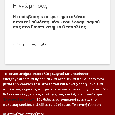
Η γνώμη σας
Υποστήριξη/eΑιτήσεις
eΓραμματεία
Η Υπηρεσία μας
Η πρόσβαση στο ερωτηματολόγιο
e'Εγγραφα
απαιτεί σύνδεση μέσω του λογαριασμού
Γενικά
σας στο Πανεπιστήμιο Θεσσαλίας.
eΣυνεδρίαση
Epikoinonia
Γενική Αίτηση
Δείτε όλα τα άρθρα της
Web eΈγγραφα
γνωσιακής βάσης
780 εμφανίσεις
English
Γενική αίτηση προς την
ταξινομημένα ανά
Προσωπικό
Τηλεκπαιδεύσεις-Τηλεδιασκέψεις
Υπηρεσία μας
υπηρεσία.
Τηλεδιάσκεψη
Λίστα από τα στοιχεία
επικοινωνίας του
Video
προσωπικού μας
Το Πανεπιστήμιο Θεσσαλίας ενεργεί ως υπεύθυνος
Βίντεο
επεξεργασίας των προσωπικών δεδομένων που συλλέγονται
Live Streaming
Αίτηση Τηλεφωνίας
μέσω των cookies του ιστοτόπου και κάνει χρήση μόνο των
Δείτε τα βίντεο της
απολύτως τεχνικώς απαραίτητων για τη λειτουργία του.
Εάν
Ηλεκτρονικό Ταχυδρομείο
γνωσιακής βάσης
Αίτηση παροχής
Οι στόχοι μας
θέλετε να ελέγξετε τις επιλογές σας επιλέξτε το σύνδεσμο:
ταξινομημένα ανά
υπηρεσιών Τηλεφωνίας
Email
'Ελεγχος Επιλογών
Εάν θέλετε να ενημερωθείτε για την
υπηρεσία.
του δικτύου της
Πολιτική Cookies
πολιτική cookies επίλέξτε το σύνδεσμο:
Ο στόχος της
Υπηρεσίας μας
Webmail
Διεύθυνσης είναι η
Απολύτως απαραίτητα