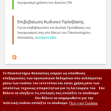
αξιοποίηση
λογαριασμό χρήστη του δικτύου ΠΘ
Λίστες
Τεχνολογιών...
Προτεινόμενα
Spam
Αίτηση Τηλεδιάσκεψης
Επιβεβαίωση Κωδικού Πρόσβασης
Δείτε τις προτεινόμενες
Μαζική αποστολή
Επικοινωνία
Αίτηση διεξαγωγής
Για να επιβεβαιώσετε τον Κωδικό Πρόσβασης του
από εμάς ερωτήσεις της
Τηλεδιάσκεψης μέσω
λογαριασμού σας στο δίκτυο του Πανεπιστημίου
γνωσιακής βάσης
Λογαριασμός Χρήστη
των υποδομών της
Όλες οι διευθύνσεις και
Θεσσαλίας,
πατήστε εδώ.
ταξινομημένες ανά
Υπηρεσίας μας
άλλες πληροφορίες του
υπηρεσία.
Νέος
it.uth.gr.
Αλλαγή
Αίτηση Web Hosting
Ανάκτηση
Συχνές ερωτήσεις
Η γνώμη σας
Αίτηση Φιλοξενίας
Το Πανεπιστήμιο Θεσσαλίας ενεργεί ως υπεύθυνος
Επιβεβαίωση
Δείτε τις συχνές
Ιστοσελίδας στις
επεξεργασίας των προσωπικών δεδομένων που συλλέγονται
Πείτε μας τη γνώμη σας
ερωτήσεις (FAQ) της
Υποδομές της Υπηρεσίας
μέσω των cookies του ιστοτόπου και κάνει χρήση μόνο των
Ανταλλαγή - Αποθήκευση Αρχείων
για τις υπηρεσίες μας
γνωσιακής βάσης
μας
απολύτως τεχνικώς απαραίτητων για τη λειτουργία του.
Εάν
ταξινομημένες ανά
θέλετε να ελέγξετε τις επιλογές σας επιλέξτε το σύνδεσμο:
Ανταλλαγή
υπηρεσία.
'Ελεγχος Επιλογών
Εάν θέλετε να ενημερωθείτε για την
Πολιτική Cookies
πολιτική cookies επίλέξτε το σύνδεσμο:
Okeanos/pithos+