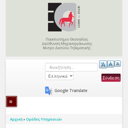
Skip to content
Skip to navigation
Πανεπιστήμιο Θεσσαλίας
Διεύθυνση Μηχανοργάνωσης
Κέντρο Δικτύου Τηλεματικής
Αναζήτηση
Φόρμα αναζήτησης
Google Translate
Υπηρεσίες
Είστε εδώ
Αρχική
»
Ομάδες Υπηρεσιών
Γνωσιακή Βάση
Εφαρμογές Διοίκησης