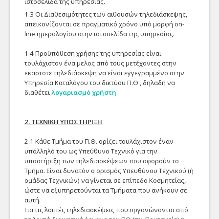
ιστοσελίδα της υπηρεσίας.
αξιοποίηση
Λίστες
Τεχνολογιών...
1.3 Οι Διαθεσιμότητες των αιθουσών τηλεδιάσκεψης,
Προτεινόμενα
απεικονίζονται σε πραγματικό χρόνο υπό μορφή on-
Spam
Αίτηση Τηλεδιάσκεψης
line ημερολογίου στην ιστοσελίδα της υπηρεσίας.
Δείτε τις προτεινόμενες
Μαζική αποστολή
Επικοινωνία
Αίτηση διεξαγωγής
1.4 Προϋπόθεση χρήσης της υπηρεσίας είναι
από εμάς ερωτήσεις της
Τηλεδιάσκεψης μέσω
τουλάχιστον ένα μελος από τους μετέχοντες στην
γνωσιακής βάσης
Λογαριασμός Χρήστη
των υποδομών της
Όλες οι διευθύνσεις και
εκαστοτε τηλεδιάσκεψη να είναι εγγεγραμμένο στην
ταξινομημένες ανά
Υπηρεσίας μας
άλλες πληροφορίες του
Υπηρεσία Καταλόγου του δικτύου Π.Θ., δηλαδή να
υπηρεσία.
Νέος
it.uth.gr.
διαθέτει
λογαριασμό χρήστη
.
Αλλαγή
2. ΤΕΧΝΙΚΗ ΥΠΟΣΤΗΡΙΞΗ
Αίτηση Web Hosting
Ανάκτηση
Συχνές ερωτήσεις
Η γνώμη σας
2.1 Κάθε Τμήμα του Π.Θ. ορίζει τουλάχιστον έναν
Αίτηση Φιλοξενίας
Επιβεβαίωση
υπάλληλό του ως Υπεύθυνο Τεχνικό για την
Δείτε τις συχνές
Ιστοσελίδας στις
Πείτε μας τη γνώμη σας
υποστήριξη των τηλεδιασκέψεων που αφορούν το
ερωτήσεις (FAQ) της
Υποδομές της Υπηρεσίας
Ανταλλαγή - Αποθήκευση Αρχείων
για τις υπηρεσίες μας
Τμήμα. Είναι δυνατόν ο ορισμός Υπευθύνου Τεχνικού (ή
γνωσιακής βάσης
μας
ομάδας Τεχνικών) να γίνεται σε επίπεδο Κοσμητείας,
ταξινομημένες ανά
Ανταλλαγή
ώστε να εξυπηρετούνται τα Τμήματα που ανήκουν σε
υπηρεσία.
αυτή.
Okeanos/pithos+
Για τις λοιπές τηλεδιασκέψεις που οργανώνονται από