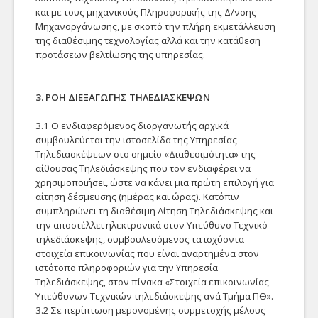
και με τους μηχανικούς Πληροφορικής της Δ/νσης
Μηχανοργάνωσης, με σκοπό την πλήρη εκμετάλλευση
της διαθέσιμης τεχνολογίας αλλά και την κατάθεση
προτάσεων βελτίωσης της υπηρεσίας.
3. ΡΟΗ ΔΙΕΞΑΓΩΓΗΣ ΤΗΛΕΔΙΑΣΚΕΨΩΝ
3.1 Ο ενδιαφερόμενος διοργανωτής αρχικά
συμβουλεύεται την ιστοσελίδα της Υπηρεσίας
Τηλεδιασκέψεων στο σημείο «Διαθεσιμότητα» της
αίθουσας Τηλεδιάσκεψης που τον ενδιαφέρει να
χρησιμοποιήσει, ώστε να κάνει μια πρώτη επιλογή για
αίτηση δέσμευσης (ημέρας και ώρας). Κατόπιν
συμπληρώνει τη διαθέσιμη Αίτηση Τηλεδιάσκεψης και
την αποστέλλει ηλεκτρονικά στον Υπεύθυνο Τεχνικό
τηλεδιάσκεψης, συμβουλευόμενος τα ισχύοντα
στοιχεία επικοινωνίας που είναι αναρτημένα στον
ιστότοπο πληροφοριών για την Υπηρεσία
Τηλεδιάσκεψης, στον πίνακα «Στοιχεία επικοινωνίας
Υπεύθυνων Τεχνικών τηλεδιάσκεψης ανά Τμήμα ΠΘ».
3.2 Σε περίπτωση μεμονομένης συμμετοχής μέλους