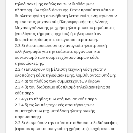
Τηλεφωνία
τηλεδιάσκεψης καθώς και των διαθέσιμων
Τοίχους Προστασίας
πλατφορμών τηλεδιάσκεψης. Όταν προκύπτει κάποια
Τηλεφωνία
(firewall).
δυσλειτουργία ή ασυνήθιστη λειτουργία, ενημερώνουν
άμεσα τους μηχανικούς Πληροφορικής της Δ/νσης
Χρέωση
Μηχανογράνωσης με χρήση ηλεκτρονικού μηνύματος
(για λόγους τήρησης αρχείου) ή τηλεφωνικά αν
VoIP
Αίτηση Λογαριασμού
θεωρείται κρίσιμη και επείγουσα περίπτωση.
2.3.3) Διεκπεραιώνουν την αναγκαία ηλεκτρονική
Φιλοξενία Ιστοχώρων
Αίτηση δημιουργίας
αλληλογραφία για την εκάστοτε οργάνωση και
Λογαριασμού Χρηστή
συντονισμό των συμμετεχόντων άκρων κάθε
Δομών
από αρμόδιες Υπηρεσίες
τηλεδιάσκεψης.
του Π.Θ.
2.3.4) Επιλέγουν τη βέλτιστη τεχνική λύση για την
Χρηστών
υλοποίηση κάθε τηλεδιάσκεψης, λαμβάνοντας υπ’όψη:
2.3.4.α) το πλήθος των συμμετεχόντων άκρων
Υπηρεσίες e-Π.Θ.
2.3.4.β) τον διαθέσιμο εξοπλισμό τηλεδιάσκεψης σε
κάθε άκρο
SIS-Web
2.3.4.γ) το πλήθος των ατόμων σε κάθε άκρο
2.3.4.δ) τις λοιπές τεχνικές απαιτήσεις των
Ακ.Ταυτότητα
συμετεχόντων (πχ. μετάδοση ηλεκτρονικής
παρουσίασης)
Εύδοξος
2.3.5) Δεσμεύουν την εκάστοτε αίθουσα τηλεδιάσκεψης
(εφόσον κρίνεται αναγκαία η χρήση της), ερχόμενοι σε
Πρ. Άσκηση