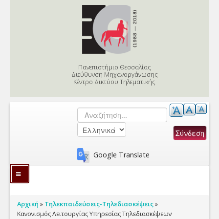
Skip to content
Skip to navigation
Πανεπιστήμιο Θεσσαλίας
Διεύθυνση Μηχανοργάνωσης
Κέντρο Δικτύου Τηλεματικής
Αναζήτηση
Φόρμα αναζήτησης
Google Translate
Υπηρεσίες
Είστε εδώ
Αρχική
»
Τηλεκπαιδεύσεις-Τηλεδιασκέψεις
»
Γνωσιακή Βάση
Κανονισμός Λειτουργίας Υπηρεσίας Τηλεδιασκέψεων
Εφαρμογές Διοίκησης