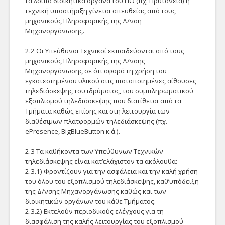
τα λοιπά διοικητικά όργανα του ΠΘ (πχ. Πρυτανεία) η
Αίτηση DNS
Πρόσβαση στο Δίκτυο - Ασφάλεια
Αναφορές
τεχνική υποστήριξη γίνεται απευθείας από τους
μηχανικούς Πληροφορικής της Δ/νση
Αίτηση καταχώρησης
VPN
Αναφορές και
Μηχανοργάνωσης.
DNS της Υπηρεσίας μας
ευχαριστίες σε
Απόδοση ΙΡ
συνεργάτες.
2.2 Οι Υπεύθυνοι Τεχνικοί εκπαιδεύονται από τους
μηχανικούς Πληροφορικής της Δ/νσης
Εξαίρεση Firewall
Μηχανοργάνωσης σε ότι αφορά τη χρήση του
εγκατεστημένου υλικού στις πιστοποιημένες αίθουσες
WiFi/Eduroam
τηλεδιάσκεψης του ιδρύματος, του συμπληρωματικού
Αίτηση IP
εξοπλισμού τηλεδιάσκεψης που διατίθεται από τα
Υπηρεσίες Υποδομής
Τμήματα καθώς επίσης και στη λειτουργία των
Αίτηση απόδοσης
διαθέσιμων πλατφορμών τηλεδιάσκεψης (πχ.
Ταυτοποίηση
Στατικής Διεύθυνσης IP
ePresence, BigBlueButton κ.ά.).
του δικτύου της
LDAP
Υπηρεσίας μας
2.3 Τα καθήκοντα των Υπεύθυνων Τεχνικών
τηλεδιάσκεψης είναι κατ’ελάχιστον τα ακόλουθα:
DNS
2.3.1) Φροντίζουν για την ασφάλεια και την καλή χρήση
του όλου του εξοπλισμού τηλεδιάσκεψης, καθ’υπόδειξη
PKI
της Δ/νσης Μηχανοργάνωσης καθώς και των
Αίτηση Firewall
διοικητικών οργάνων του κάθε Τμήματος.
NTP
2.3.2) Εκτελούν περιοδικούς ελέγχους για τη
Αίτηση
διασφάλιση της καλής λειτουργίας του εξοπλισμού
απενεργοποίησης