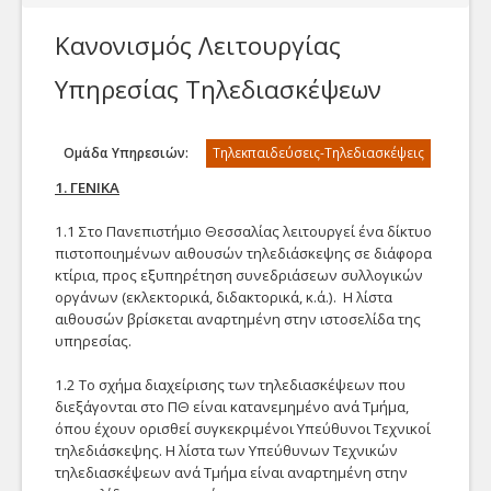
Υποστήριξη/eΑιτήσεις
eΓραμματεία
Κανονισμός Λειτουργίας
Η Υπηρεσία μας
e'Εγγραφα
Υπηρεσίας Τηλεδιασκέψεων
Γενικά
eΣυνεδρίαση
Epikoinonia
Γενική Αίτηση
Δείτε όλα τα άρθρα της
Ομάδα Υπηρεσιών:
Τηλεκπαιδεύσεις-Τηλεδιασκέψεις
Web eΈγγραφα
γνωσιακής βάσης
1. ΓΕΝΙΚΑ
Γενική αίτηση προς την
ταξινομημένα ανά
Προσωπικό
Τηλεκπαιδεύσεις-Τηλεδιασκέψεις
Υπηρεσία μας
υπηρεσία.
1.1 Στo Πανεπιστήμιο Θεσσαλίας λειτουργεί ένα δίκτυο
Τηλεδιάσκεψη
πιστοποιημένων αιθουσών τηλεδιάσκεψης σε διάφορα
Λίστα από τα στοιχεία
κτίρια, προς εξυπηρέτηση συνεδριάσεων συλλογικών
επικοινωνίας του
Video
οργάνων (εκλεκτορικά, διδακτορικά, κ.ά.). Η λίστα
προσωπικού μας
αιθουσών βρίσκεται αναρτημένη στην ιστοσελίδα της
Βίντεο
Live Streaming
υπηρεσίας.
Αίτηση Τηλεφωνίας
Δείτε τα βίντεο της
1.2 Το σχήμα διαχείρισης των τηλεδιασκέψεων που
Ηλεκτρονικό Ταχυδρομείο
γνωσιακής βάσης
Αίτηση παροχής
Οι στόχοι μας
διεξάγονται στο ΠΘ είναι κατανεμημένο ανά Τμήμα,
ταξινομημένα ανά
υπηρεσιών Τηλεφωνίας
Email
όπου έχουν ορισθεί συγκεκριμένοι Υπεύθυνοι Τεχνικοί
υπηρεσία.
του δικτύου της
τηλεδιάσκεψης. Η λίστα των Yπεύθυνων Τεχνικών
Ο στόχος της
Υπηρεσίας μας
Webmail
τηλεδιασκέψεων ανά Τμήμα είναι αναρτημένη στην
Διεύθυνσης είναι η