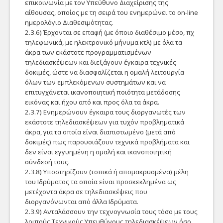
επικοινωνία με τον Υπεύθυνο Διαχείρισης της
αίθουσας, οποίος με τη σειρά του ενημερώνει το οn-line
ΖΕΥΣ - Εκλογές
ημερολόγιο Διαθεσιμότητας.
2.3.6) Έρχονται σε επαφή (με όποιο διαθέσιμο μέσο, πχ
Γραφείο Αρωγής
τηλεφωνικά, με ηλεκτρονικό μήνυμα κτλ) με όλα τα
άκρα των εκάστοτε προγραμματισμένων
Τηλε-Υποστήριξη
τηλεδιασκέψεων και διεξάγουν έγκαιρα τεχνικές
δοκιμές, ώστε να διασφαλίζεται η ομαλή λειτουργία
Διαγνωστικά
όλων των εμπλεκόμενων συστημάτων και να
επιτυγχάνεται ικανοποιητική ποιότητα μετάδοσης
Λογισμικό
εικόνας και ήχου από και προς όλα τα άκρα.
2.3.7) Ενημερώνουν έγκαιρα τους διοργανωτές των
Matlab
εκάστοτε τηλεδιασκέψεων για τυχόν προβληματικά
άκρα, για τα οποία είναι διαπιστωμένο (μετά από
MS Azure
δοκιμές) πως παρουσιάζουν τεχνικά προβλήματα και
δεν είναι εγγυημένη η ομαλή και ικανοποιητική
Office 365
σύνδεσή τους.
2.3.8) Υποστηρίζουν (τοπικά ή απομακρυσμένα) μέλη
SPSS
του Ιδρύματος τα οποία είναι προσκεκλημένα ως
μετέχοντα άκρα σε τηλεδιασκέψεις που
διοργανόνωνται από άλλα Ιδρύματα.
2.3.9) Ανταλάσσουν την τεχνογνωσία τους τόσο με τους
λοιπούς Τεχνικούς Υπευθύνους τηλεδιασκέψεων όσο